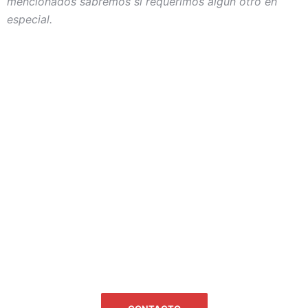
mencionados sabremos si requerimos algún otro en
especial.
¿QUIERES SABER MÁS
ACERCA DE NOSOTROS?
CONTÁCTANOS